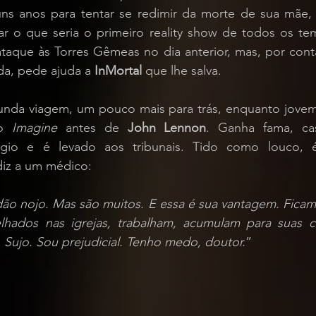
guns anos para tentar se redimir da morte de sua mãe,
 o que seria o primeiro reality show de todos os temp
aque às Torres Gêmeas no dia anterior, mas, por conta
da, pede ajuda a 
InMortal
 que lhe salva.
unda viagem, um pouco mais para trás, enquanto jovem
o 
Imagine
 antes de 
John Lennon
. Ganha fama, cas
gio e é levado aos tribunais. Tido como louco, é
iz a um médico:
ão nojo. Mas são muitos. E essa é sua vantagem. Fica
elhados nas igrejas, trabalham, acumulam para suas c
. Sujo. Sou prejudicial. Tenho medo, doutor.
”