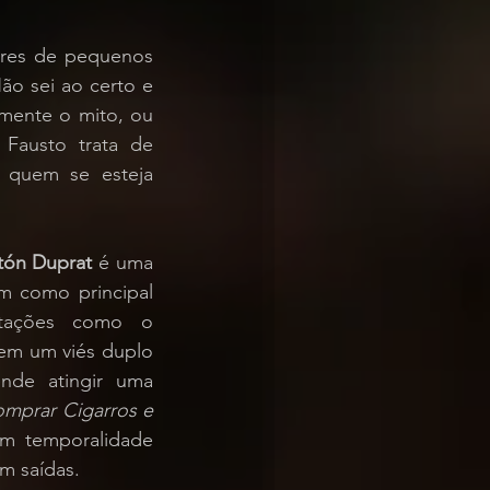
res de pequenos 
ão sei ao certo e 
mente o mito, ou 
austo trata de 
quem se esteja 
tón Duprat
 é uma 
 como principal 
tações como o 
em um viés duplo 
nde atingir uma 
mprar Cigarros e 
m temporalidade 
em saídas.