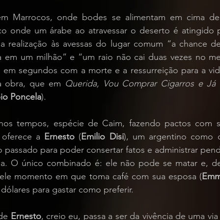
m Marrocos, onde bodes se alimentam em cima de 
 onde um árabe ao atravessar o deserto é atingido p
a realização às avessas do lugar comum “a chance de
em um milhão” e “um raio não cai duas vezes no mes
 em segundos com a morte e a ressurreição para a vida 
a obra, que em 
Querida, Vou Comprar Cigarros e Já 
io Poncela
).
a nos tempos, espécie de Caim, fazendo pactos com s
 oferece a 
Ernesto
 (
Emilio Disi
), um argentino como q
o passado para poder consertar fatos e administrar pend
da. O único combinado é: ele não pode se matar e, de
uele momento em que toma café com sua esposa (
Emm
ólares para gastar como preferir.
de 
Ernesto
, creio eu, passa a ser da vivência de uma via 