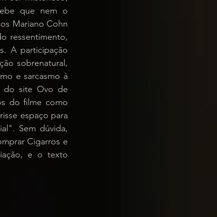
cebe que nem o 
nos Mariano Cohn 
o ressentimento, 
. A participação 
ção sobrenatural, 
smo e sarcasmo à 
, do site Ovo de 
os do filme como 
isse espaço para 
l". Sem dúvida, 
mprar Cigarros e 
ação, e o texto 