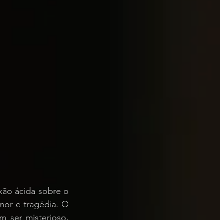
xão ácida sobre o 
or e tragédia. O 
ser misterioso, 