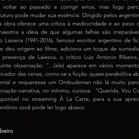
voltar ao passado e corrigir erros, mas logo per
uturo pode mudar sua essência. Dirigido pelos argenti
a obra oferece uma crítica à mediocridade e ao peso d
estria a ideia de que algumas falhas são irreparáveis
o Laiseca (1941-2016), famoso escritor argentino de fic
e deu origem ao filme, adiciona um toque de surreali
à presença de Laiesca, o crítico Luiz Antonio Ribeiro
uinte observação: "...(ele) aparece em vários moment
cador das cenas, como se a ficção quase parabólica abr
ntal e requeresse um Ombudsman não lá muito parcia
vação narrativa, no mínimo, curiosa.  "Querida, Vou Co
sponível no streaming À La Carte, para a sua apreci
ntônio você pode ler logo abaixo.
ibe
iro 