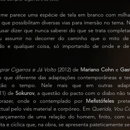
 me parece uma espécie de tela em branco com milha
que possibilitam diversas vias para imersão no tema. N
usar dizer que nunca saberei do que se trata completa
u assumir no decorrer do caminho que o mito de F
do e qualquer coisa, só importando de onde e de 
rar Cigarros e Já Volto
 (2012) de 
Mariano Cohn
 e 
Gas
 que diferente das adaptações contemporâneas e tem
stão o tempo. Nele mais que em outras adap
11) de 
Sokurov
, a questão do pacto com o diabo não t
 prazer, onde o contemplado por 
Mefistófeles
 prete
tual pelo viés material e corpóreo. Em 
Querida, Vou Co
arçamento de uma relação do homem, finito, com u
inita e cíclica que, na obra, se apresenta pateticamente s