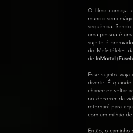
O filme começa e
mundo semi-mágico
sequência. Sendo 
uma pessoa é uma 
sujeito é premiado
do Mefistófeles d
de 
InMortal
 (
Euseb
Esse sujeito viaj
divertir. É quando
chance de voltar a
no decorrer da vi
retornará para aq
com um milhão de d
Então, o caminho 