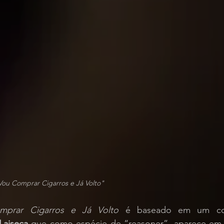
 Vou Comprar Cigarros e Já Volto"
mprar Cigarros e Já Volto
 é baseado em um cont
Laiseca
 que como espécie de “reasoner”, aparece em 