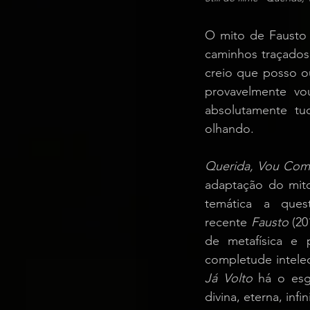
O mito de Fausto
caminhos traçados 
creio que posso o
provavelmente vo
absolutamente tu
olhando.
Querida, Vou Comp
adaptação do mito
temática a que
recente 
Fausto
 (20
de metafísica e
completude intelec
Já Volto
 há o esg
divina, eterna, inf