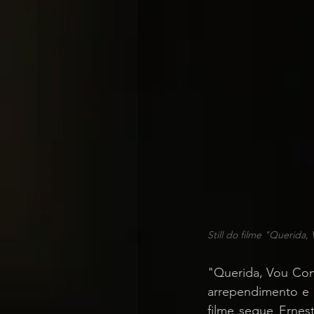
Still do filme "Querida,
"Querida, Vou Comp
arrependimento e 
filme segue Erne