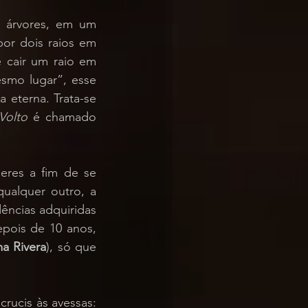
árvores, em um 
or dois raios em 
 cair um raio em 
mo lugar”, esse 
eterna. Trata-se 
Volto
 é chamado 
eres a fim de se 
ualquer outro, a 
ências adquiridas 
pois de 10 anos, 
a Rivera
), só que 
crucis às avessas: 