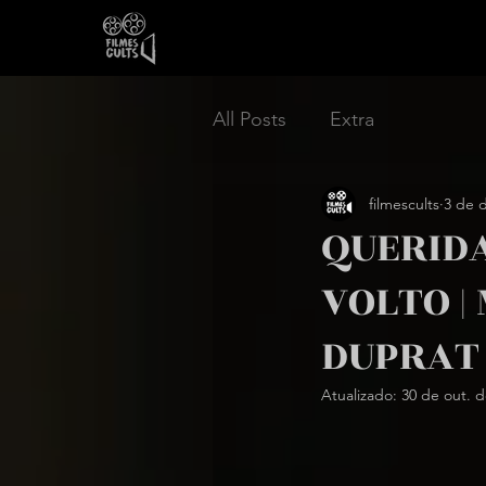
All Posts
Extra
filmescults
3 de 
QUERIDA
VOLTO |
DUPRAT |
Atualizado:
30 de out. d