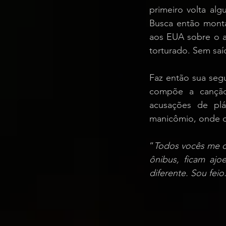
primeiro volta al
Busca então montar
aos EUA sobre o at
torturado. Sem saí
Faz então sua seg
compõe a cançã
acusações de plá
manicômio, onde d
“
Todos vocês me d
ônibus, ficam ajo
diferente. Sou feio