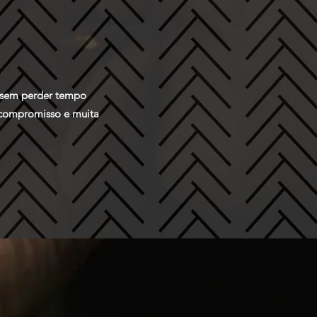
s sem perder tempo
 compromisso e muita