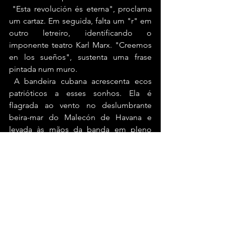
 "Esta revolución és eterna", proclama 
um cartaz. Em seguida, falta um "r" em 
outro letreiro, identificando o 
imponente teatro Karl Marx. "Creemos 
en los sueños", sustenta uma frase 
pintada num muro.
 A bandeira cubana acrescenta ecos 
patrióticos a esses sonhos. Ela é 
flagrada ao vento no deslumbrante 
beira-mar do Malecón de Havana e 
levada às mãos da banda em pleno 
palco do Carnegie Hall.
 Em vez de se render à propaganda pró 
ou anticastrista, Wenders assina uma 
sofisticada ode à cultura e ao povo 
cubano, uma espécie de equivalente 
audiovisual a "Havana de um Infante 
Defunto", de Cabrera Infante. Tudo que 