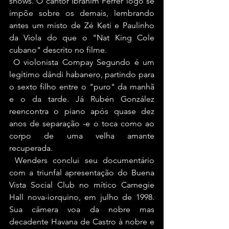
shows. O cantor Ibrahim Ferrer logo se 
impõe sobre os demais, lembrando 
antes um misto de Zé Keti e Paulinho 
da Viola do que o "Nat King Cole 
cubano" descrito no filme.
 O violonista Compay Segundo é um 
legítimo dândi habanero, partindo para 
o sexto filho entre o "puro" da manhã 
e o da tarde. Já Rubén González 
reencontra o piano após quase dez 
anos de separação -e o toca como ao 
corpo de uma velha amante 
recuperada.
 Wenders conclui seu documentário 
com a triunfal apresentação do Buena 
Vista Social Club no mítico Carnegie 
Hall nova-iorquino, em julho de 1998. 
Sua câmera voa da nobre mas 
decadente Havana de Castro à nobre e 