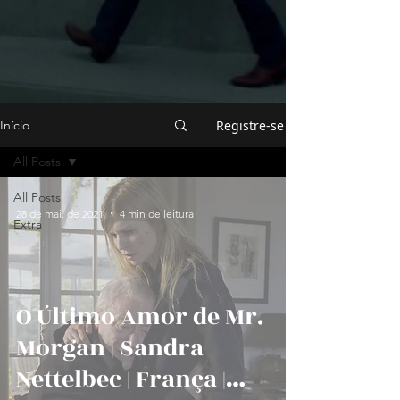
Registre-se
Início
All Posts
All Posts
28 de mai. de 2021
4 min de leitura
Extra
O Último Amor de Mr.
Morgan | Sandra
Nettelbec | França |