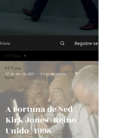
Registre-se
Início
All Posts
All Posts
27 de abr. de 2021
3 min de leitura
Extra
A Fortuna de Ned |
Kirk Jones | Reino
Unido | 1998