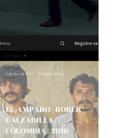
Registre-se
Início
All Posts
All Posts
2 de fev. de 2024
3 min de leitura
Extra
EL AMPARO | ROBER
CALZADILLA |
COLOMBIA | 2016