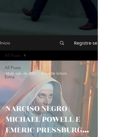
Registre-se
Início
All Posts
All Posts
18 de ago. de 2023
4 min de leitura
Extra
NARCISO NEGRO |
MICHAEL POWELL E
EMERIC PRESSBURGER