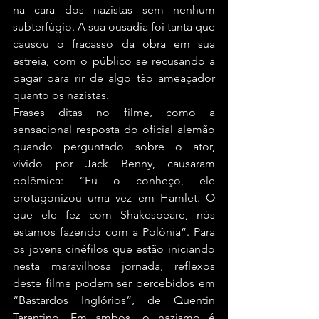
na cara dos nazistas sem nenhum 
subterfúgio. A sua ousadia foi tanta que 
causou o fracasso da obra em sua 
estreia, com o público se recusando a 
pagar para rir de algo tão ameaçador 
quanto os nazistas.
Frases ditas no filme, como a 
sensacional resposta do oficial alemão 
quando perguntado sobre o ator, 
vivido por Jack Benny, causaram 
polêmica: “Eu o conheço, ele 
protagonizou uma vez em Hamlet. O 
que ele fez com Shakespeare, nós 
estamos fazendo com a Polônia”. Para 
os jovens cinéfilos que estão iniciando 
nesta maravilhosa jornada, reflexos 
deste filme podem ser percebidos em 
“Bastardos Inglórios”, de Quentin 
Tarantino. Em ambos, o nazismo é 