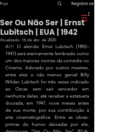
Registre-se
Post
Ser Ou Não Ser | Ernst
Lubitsch | EUA | 1942
Atualizado:
16 de abr. de 2020
A!!! O alemão Ernst Lubitsch (1892–
1947) será eternamente lembrado como 
um dos maiores nomes da comédia no 
Cinema. Adorado por outros mestres, 
entre eles o não menos genial Billy 
Wilder, Lubitsch foi três vezes indicado 
ao Oscar, sem sair vencedor em 
nenhuma delas, até receber a estatueta 
dourada, em 1947, nove meses antes 
de sua morte, por sua contribuição à 
arte cinematográfica. Entre as obras-
primas do humor deixadas por ele, 
destaca-se "Ser Ou Não Ser" (EUA, 