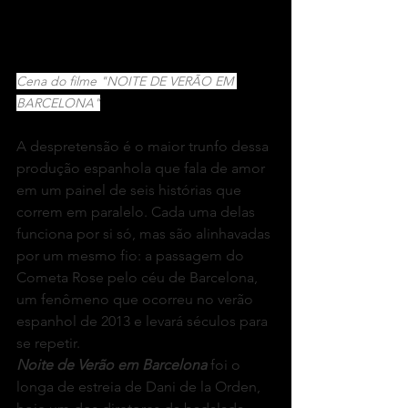
Cena do filme "NOITE DE VERÃO EM 
BARCELONA"
A despretensão é o maior trunfo dessa 
produção espanhola que fala de amor 
em um painel de seis histórias que 
correm em paralelo. Cada uma delas 
funciona por si só, mas são alinhavadas 
por um mesmo fio: a passagem do 
Cometa Rose pelo céu de Barcelona, 
um fenômeno que ocorreu no verão 
espanhol de 2013 e levará séculos para 
se repetir.
Noite de Verão em Barcelona
 foi o 
longa de estreia de Dani de la Orden, 