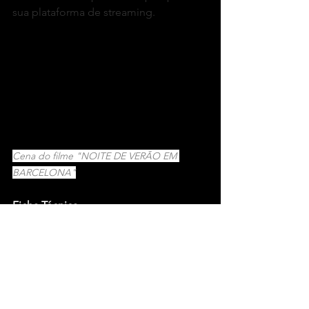
sua plataforma de streaming. 
Cena do filme "NOITE DE VERÃO EM 
BARCELONA"
Ficha Técnica
Título:
 Noite de Verão em 
Barcelona/Barcelona nit d estiu
Direção:
 Dani de la Orden
Duração: 
96 minutos
País de Produção/Ano:
 Espanha, 2013
Elenco:
 Francesc Colomer, Jan Cornet, 