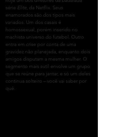
hoje um dos diretores da badalada 
série 
Elite
, da Netflix. Seus 
enamorados são dos tipos mais 
variados. Um dos casais é 
homossexual, porém inserido no 
machista universo do futebol. Outro 
entra em crise por conta de uma 
gravidez não planejada, enquanto dois 
amigos disputam a mesma mulher. O 
segmento mais sutil envolve um grupo 
que se reúne para jantar, e só um deles 
continua solteiro – você vai saber por 
quê.