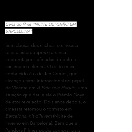
Cena do filme "NOITE DE VERÃO EM 
BARCELONA"
Sem abusar dos clichês, o cineasta 
rejeita estereótipos e arranca 
interpretações afinadas do belo e 
carismático elenco. O rosto mais 
conhecido é o de Jan Cornet, que 
alcançou fama internacional no papel 
de Vicente em 
A Pele que Habito
, uma 
atuação que deu a ele o Prêmio Goya 
de ator revelação. Dois anos depois, o 
cineasta retomou o formato em 
Barcelona, nit d'hivern
 (Noite de 
Inverno em Barcelona). Bem que a 
Pandora Filmes podia comprar para 