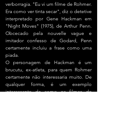
verborragia. "Eu vi um filme de Rohmer. 
Era como ver tinta secar", diz o detetive 
interpretado por Gene Hackman em 
"Night Moves" (1975), de Arthur Penn. 
Obcecado pela nouvelle vague e 
imitador confesso de Godard, Penn 
certamente incluiu a frase como uma 
piada.
O personagem de Hackman é um 
brucutu, ex-atleta, para quem Rohmer 
certamente não interessaria muito. De 
qualquer forma, é um exemplo 
interessante de como os filmes de 
Rohmer afetavam as pessoas. E 
continuam afetando: sua influência é 
clara em Woody Allen e Wong Kar-Wai, 
e até em Tarantino, outro cineasta que 
adora diálogos longos e intricados, e 
que elegeu Rohmer um de seus 