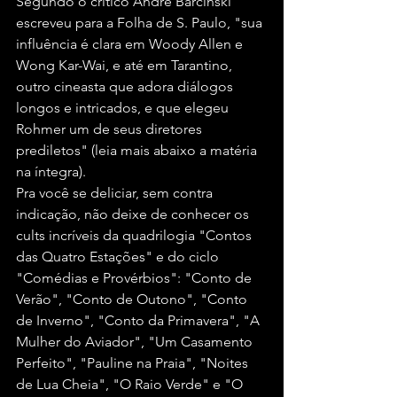
Segundo o crítico André Barcinski 
escreveu para a Folha de S. Paulo, "sua 
influência é clara em Woody Allen e 
Wong Kar-Wai, e até em Tarantino, 
outro cineasta que adora diálogos 
longos e intricados, e que elegeu 
Rohmer um de seus diretores 
prediletos" (leia mais abaixo a matéria 
na íntegra).
Pra você se deliciar, sem contra 
indicação, não deixe de conhecer os 
cults incríveis da quadrilogia "Contos 
das Quatro Estações" e do ciclo 
"Comédias e Provérbios": "Conto de 
Verão", "Conto de Outono", "Conto 
de Inverno", "Conto da Primavera", "A 
Mulher do Aviador", "Um Casamento 
Perfeito", "Pauline na Praia", "Noites 
de Lua Cheia", "O Raio Verde" e "O 